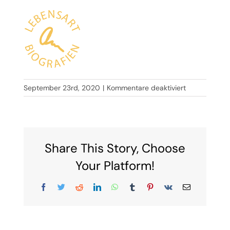
für
September 23rd, 2020
|
Kommentare deaktiviert
Favicon_114
px
Share This Story, Choose
Your Platform!
Facebook
Twitter
Reddit
LinkedIn
WhatsApp
Tumblr
Pinterest
Vk
E-
Mail