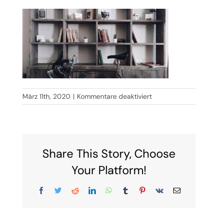
für
März 11th, 2020
|
Kommentare deaktiviert
hero-
081.jpg
Share This Story, Choose
Your Platform!
Facebook
Twitter
Reddit
LinkedIn
WhatsApp
Tumblr
Pinterest
Vk
E-
Mail