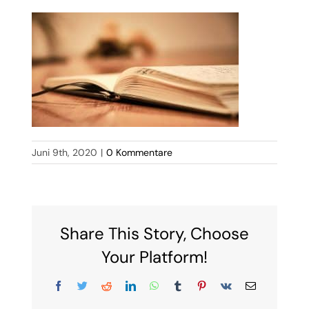
Juni 9th, 2020
|
0 Kommentare
Share This Story, Choose
Your Platform!
Facebook
Twitter
Reddit
LinkedIn
WhatsApp
Tumblr
Pinterest
Vk
E-
Mail