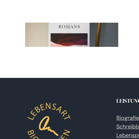
LEISTUN
Biografi
Schreibb
Lebensp