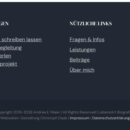
GEN
NÜTZLICHE LINKS
e schreiben lassen
Fragen & Infos
egleitung
Leistungen
erlen
Beiträge
eprojekt
Über mich
pyright 2019-
2026 Andrea E. Maier | All Rights Reserved | LebensArt Biograf
Webseiten-Gestaltung Christoph Daab |
Impressum
|
Datenschutzerklärung