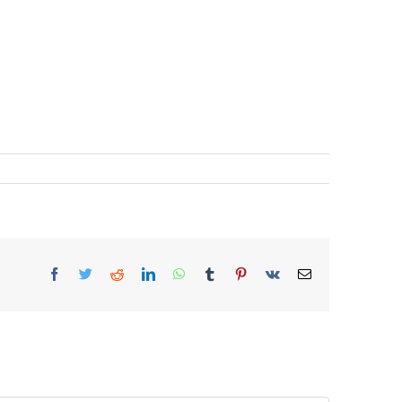
Facebook
Twitter
Reddit
LinkedIn
WhatsApp
Tumblr
Pinterest
Vk
E-
Mail