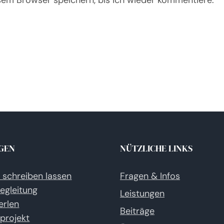
sem Browser speichern, bis ich wieder kommentiere.
GEN
NÜTZLICHE LINKS
e schreiben lassen
Fragen & Infos
egleitung
Leistungen
erlen
Beiträge
eprojekt