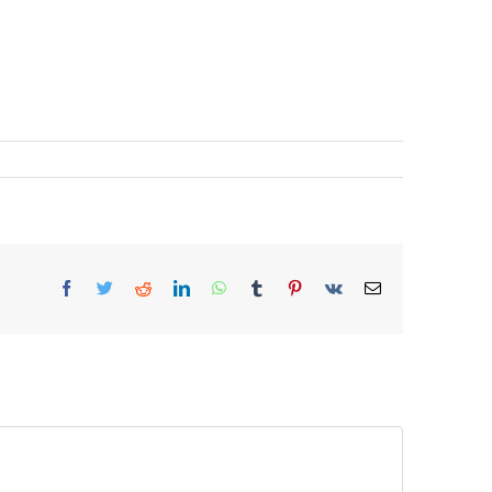
Facebook
Twitter
Reddit
LinkedIn
WhatsApp
Tumblr
Pinterest
Vk
E-
Mail